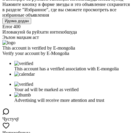
Нажмите кнопку в форме звезды и это объявление сохранится
в разделе "Избранное", где вы сможете просмотреть все
избранные объявления
Идома додан
Error 400
Иловакунӣ ба руйхати интихобшуда
Эълон маҳкам аст
This account is verified by E-mongolia
Verify your account by E-Mongolia
This account has a verified association with E-mongolia
Your ad will be marked as verified
Advertising will receive more attention and trust
Ҷустуҷӯ
Интихобшуда