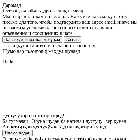
Даромад
Лутфан, e-mail-и худро тасдиқ намоед
Мы отправили вам письмо на
. Нажмите на ссылку в этом
письме для того, чтобы подтвердить ваш адрес email, иначе мы
не сможем уведомить вас о новых ответах на ваши
объявления и сообщениях в чате.
Ташаккур, инро ман мекунам
Аз нав
Тасдиқкунӣ ба почтаи электронӣ равон шуд
Шумо дар m.somon.tj маҳдуд шудаед
Hello
Ҷустуҷӯҳоро ба хотир гиред!
Ба тугмачаи "Обуна шудан ба натиҷаи ҷустуҷӯ" зер кунед
Аз натиҷаҳои ҷустуҷӯҳои худ натиҷагирӣ кунед
Идома додан
Эълонҳоро ба рӯйхати эълонҳои интихобшуда илова кунед