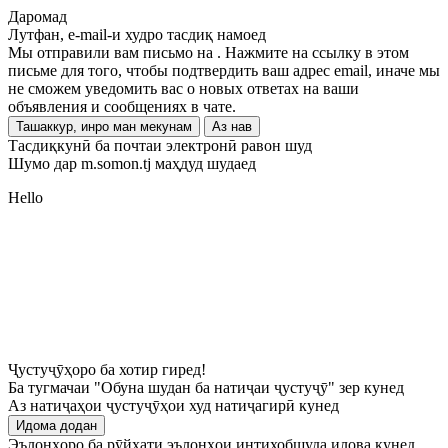
Даромад
Лутфан, e-mail-и худро тасдиқ намоед
Мы отправили вам письмо на
. Нажмите на ссылку в этом
письме для того, чтобы подтвердить ваш адрес email, иначе мы
не сможем уведомить вас о новых ответах на ваши
объявления и сообщениях в чате.
Ташаккур, инро ман мекунам
Аз нав
Тасдиқкунӣ ба почтаи электронӣ равон шуд
Шумо дар m.somon.tj маҳдуд шудаед
Hello
Ҷустуҷӯҳоро ба хотир гиред!
Ба тугмачаи "Обуна шудан ба натиҷаи ҷустуҷӯ" зер кунед
Аз натиҷаҳои ҷустуҷӯҳои худ натиҷагирӣ кунед
Идома додан
Эълонҳоро ба рӯйхати эълонҳои интихобшуда илова кунед