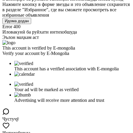
Нажмите кнопку в форме звезды и это объявление сохранится
в разделе "Избранное", где вы сможете просмотреть все
избранные объявления
Идома додан
Error 400
Иловакунӣ ба руйхати интихобшуда
Эълон маҳкам аст
This account is verified by E-mongolia
Verify your account by E-Mongolia
This account has a verified association with E-mongolia
Your ad will be marked as verified
Advertising will receive more attention and trust
Ҷустуҷӯ
Интихобшуда