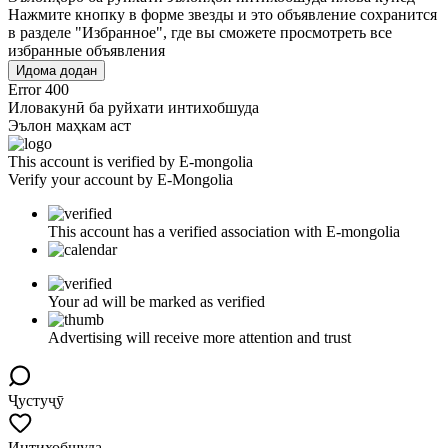
Нажмите кнопку в форме звезды и это объявление сохранится
в разделе "Избранное", где вы сможете просмотреть все
избранные объявления
Идома додан
Error 400
Иловакунӣ ба руйхати интихобшуда
Эълон маҳкам аст
This account is verified by E-mongolia
Verify your account by E-Mongolia
This account has a verified association with E-mongolia
Your ad will be marked as verified
Advertising will receive more attention and trust
Ҷустуҷӯ
Интихобшуда