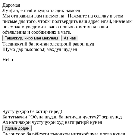
Даромад
Лутфан, e-mail-и худро тасдиқ намоед
Мы отправили вам письмо на
. Нажмите на ссылку в этом
письме для того, чтобы подтвердить ваш адрес email, иначе мы
не сможем уведомить вас о новых ответах на ваши
объявления и сообщениях в чате.
Ташаккур, инро ман мекунам
Аз нав
Тасдиқкунӣ ба почтаи электронӣ равон шуд
Шумо дар m.somon.tj маҳдуд шудаед
Hello
Ҷустуҷӯҳоро ба хотир гиред!
Ба тугмачаи "Обуна шудан ба натиҷаи ҷустуҷӯ" зер кунед
Аз натиҷаҳои ҷустуҷӯҳои худ натиҷагирӣ кунед
Идома додан
Эълонҳоро ба рӯйхати эълонҳои интихобшуда илова кунед