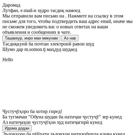
Даромад
Лутфан, e-mail-и худро тасдиқ намоед
Мы отправили вам письмо на
. Нажмите на ссылку в этом
письме для того, чтобы подтвердить ваш адрес email, иначе мы
не сможем уведомить вас о новых ответах на ваши
объявления и сообщениях в чате.
Ташаккур, инро ман мекунам
Аз нав
Тасдиқкунӣ ба почтаи электронӣ равон шуд
Шумо дар m.somon.tj маҳдуд шудаед
Hello
Ҷустуҷӯҳоро ба хотир гиред!
Ба тугмачаи "Обуна шудан ба натиҷаи ҷустуҷӯ" зер кунед
Аз натиҷаҳои ҷустуҷӯҳои худ натиҷагирӣ кунед
Идома додан
Эълонҳоро ба рӯйхати эълонҳои интихобшуда илова кунед