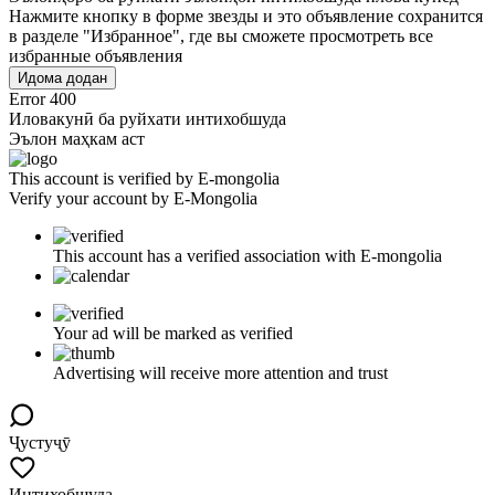
Нажмите кнопку в форме звезды и это объявление сохранится
в разделе "Избранное", где вы сможете просмотреть все
избранные объявления
Идома додан
Error 400
Иловакунӣ ба руйхати интихобшуда
Эълон маҳкам аст
This account is verified by E-mongolia
Verify your account by E-Mongolia
This account has a verified association with E-mongolia
Your ad will be marked as verified
Advertising will receive more attention and trust
Ҷустуҷӯ
Интихобшуда