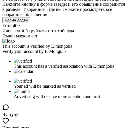
Нажмите кнопку в форме звезды и это объявление сохранится
в разделе "Избранное", где вы сможете просмотреть все
избранные объявления
Идома додан
Error 400
Иловакунӣ ба руйхати интихобшуда
Эълон маҳкам аст
This account is verified by E-mongolia
Verify your account by E-Mongolia
This account has a verified association with E-mongolia
Your ad will be marked as verified
Advertising will receive more attention and trust
Ҷустуҷӯ
Интихобшуда