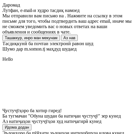
Даромад
Лутфан, e-mail-и худро тасдиқ намоед
Мы отправили вам письмо на
. Нажмите на ссылку в этом
письме для того, чтобы подтвердить ваш адрес email, иначе мы
не сможем уведомить вас о новых ответах на ваши
объявления и сообщениях в чате.
Ташаккур, инро ман мекунам
Аз нав
Тасдиқкунӣ ба почтаи электронӣ равон шуд
Шумо дар m.somon.tj маҳдуд шудаед
Hello
Ҷустуҷӯҳоро ба хотир гиред!
Ба тугмачаи "Обуна шудан ба натиҷаи ҷустуҷӯ" зер кунед
Аз натиҷаҳои ҷустуҷӯҳои худ натиҷагирӣ кунед
Идома додан
Эълонҳоро ба рӯйхати эълонҳои интихобшуда илова кунед