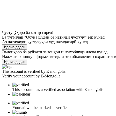
Ҷустуҷӯҳоро ба хотир гиред!
Ба тугмачаи "Обуна шудан ба натиҷаи ҷустуҷӯ" зер кунед
Аз натиҷаҳои ҷустуҷӯҳои худ натиҷагирӣ кунед
Идома додан
Эълонҳоро ба рӯйхати эълонҳои интихобшуда илова кунед
Нажмите кнопку в форме звезды и это объявление сохранится в
Идома додан
This account is verified by E-mongolia
Verify your account by E-Mongolia
This account has a verified association with E-mongolia
Your ad will be marked as verified