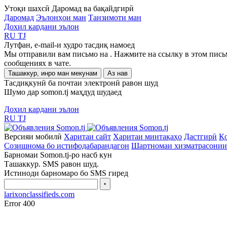
Утоқи шахсӣ
Даромад ва бақайдгирӣ
Даромад
Эълонҳои ман
Танзимоти ман
Дохил кардани эълон
RU
TJ
Лутфан, e-mail-и худро тасдиқ намоед
Мы отправили вам письмо на
. Нажмите на ссылку в этом пись
сообщениях в чате.
Ташаккур, инро ман мекунам
Аз нав
Тасдиқкунӣ ба почтаи электронӣ равон шуд
Шумо дар somon.tj маҳдуд шудаед
Дохил кардани эълон
RU
TJ
Версияи мобилӣ
Харитаи сайт
Харитаи минтақаҳо
Дастгирӣ
Қо
Созишнома бо истифодабарандагон
Шартномаи хизматрасонии
Барномаи Somon.tj-ро насб кун
Ташаккур. SMS равон шуд.
Истиноди барномаро бо SMS гиред
‣
larixonclassifieds.com
Error 400