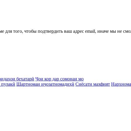
ме для того, чтобы подтвердить ваш адрес email, иначе мы не см
идаҳои бехатарӣ
Ҷои кор дар сомонаи мо
 пулакӣ
Шартномаи иҷозатномадиҳӣ
Сиёсати махфият
Нархном