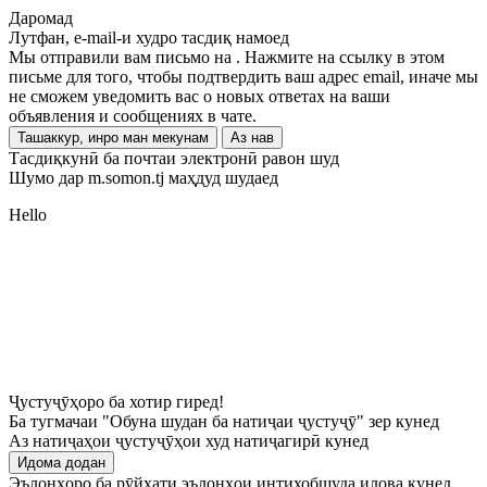
Даромад
Лутфан, e-mail-и худро тасдиқ намоед
Мы отправили вам письмо на
. Нажмите на ссылку в этом
письме для того, чтобы подтвердить ваш адрес email, иначе мы
не сможем уведомить вас о новых ответах на ваши
объявления и сообщениях в чате.
Ташаккур, инро ман мекунам
Аз нав
Тасдиқкунӣ ба почтаи электронӣ равон шуд
Шумо дар m.somon.tj маҳдуд шудаед
Hello
Ҷустуҷӯҳоро ба хотир гиред!
Ба тугмачаи "Обуна шудан ба натиҷаи ҷустуҷӯ" зер кунед
Аз натиҷаҳои ҷустуҷӯҳои худ натиҷагирӣ кунед
Идома додан
Эълонҳоро ба рӯйхати эълонҳои интихобшуда илова кунед