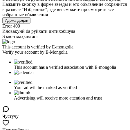
Нажмите кнопку в форме звезды и это объявление сохранится
в разделе "Избранное", где вы сможете просмотреть все
избранные объявления
Идома додан
Error 400
Иловакунӣ ба руйхати интихобшуда
Эълон маҳкам аст
This account is verified by E-mongolia
Verify your account by E-Mongolia
This account has a verified association with E-mongolia
Your ad will be marked as verified
Advertising will receive more attention and trust
Ҷустуҷӯ
Интихобшуда