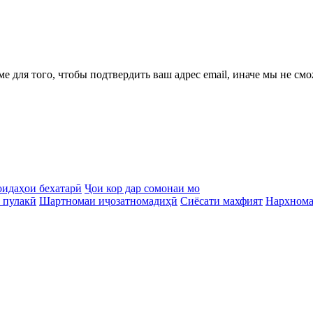
ме для того, чтобы подтвердить ваш адрес email, иначе мы не см
идаҳои бехатарӣ
Ҷои кор дар сомонаи мо
 пулакӣ
Шартномаи иҷозатномадиҳӣ
Сиёсати махфият
Нархном