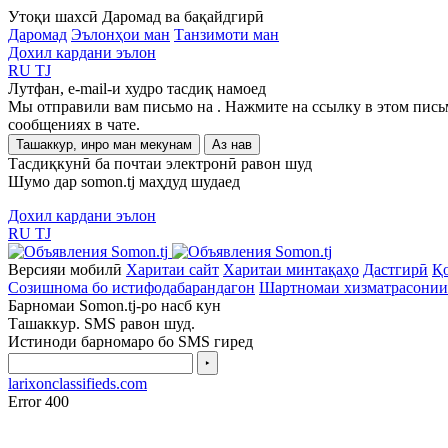
Утоқи шахсӣ
Даромад ва бақайдгирӣ
Даромад
Эълонҳои ман
Танзимоти ман
Дохил кардани эълон
RU
TJ
Лутфан, e-mail-и худро тасдиқ намоед
Мы отправили вам письмо на
. Нажмите на ссылку в этом пись
сообщениях в чате.
Ташаккур, инро ман мекунам
Аз нав
Тасдиқкунӣ ба почтаи электронӣ равон шуд
Шумо дар somon.tj маҳдуд шудаед
Дохил кардани эълон
RU
TJ
Версияи мобилӣ
Харитаи сайт
Харитаи минтақаҳо
Дастгирӣ
Қо
Созишнома бо истифодабарандагон
Шартномаи хизматрасонии
Барномаи Somon.tj-ро насб кун
Ташаккур. SMS равон шуд.
Истиноди барномаро бо SMS гиред
‣
larixonclassifieds.com
Error 400