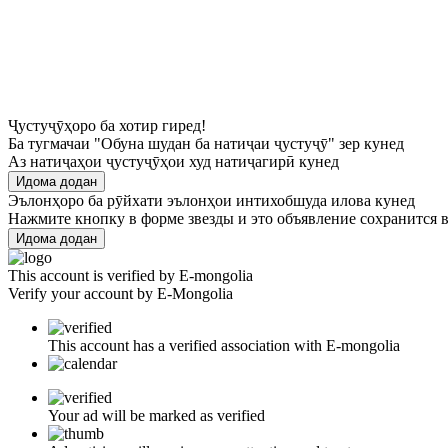
Ҷустуҷӯҳоро ба хотир гиред!
Ба тугмачаи "Обуна шудан ба натиҷаи ҷустуҷӯ" зер кунед
Аз натиҷаҳои ҷустуҷӯҳои худ натиҷагирӣ кунед
Идома додан
Эълонҳоро ба рӯйхати эълонҳои интихобшуда илова кунед
Нажмите кнопку в форме звезды и это объявление сохранится в
Идома додан
This account is verified by E-mongolia
Verify your account by E-Mongolia
This account has a verified association with E-mongolia
Your ad will be marked as verified