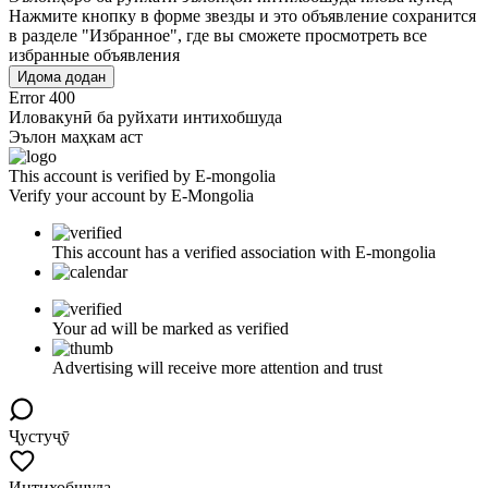
Нажмите кнопку в форме звезды и это объявление сохранится
в разделе "Избранное", где вы сможете просмотреть все
избранные объявления
Идома додан
Error 400
Иловакунӣ ба руйхати интихобшуда
Эълон маҳкам аст
This account is verified by E-mongolia
Verify your account by E-Mongolia
This account has a verified association with E-mongolia
Your ad will be marked as verified
Advertising will receive more attention and trust
Ҷустуҷӯ
Интихобшуда