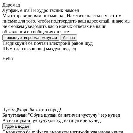
Даромад
Лутфан, e-mail-и худро тасдиқ намоед
Мы отправили вам письмо на
. Нажмите на ссылку в этом
письме для того, чтобы подтвердить ваш адрес email, иначе мы
не сможем уведомить вас о новых ответах на ваши
объявления и сообщениях в чате.
Ташаккур, инро ман мекунам
Аз нав
Тасдиқкунӣ ба почтаи электронӣ равон шуд
Шумо дар m.somon.tj маҳдуд шудаед
Hello
Ҷустуҷӯҳоро ба хотир гиред!
Ба тугмачаи "Обуна шудан ба натиҷаи ҷустуҷӯ" зер кунед
Аз натиҷаҳои ҷустуҷӯҳои худ натиҷагирӣ кунед
Идома додан
Эълонҳоро ба рӯйхати эълонҳои интихобшуда илова кунед