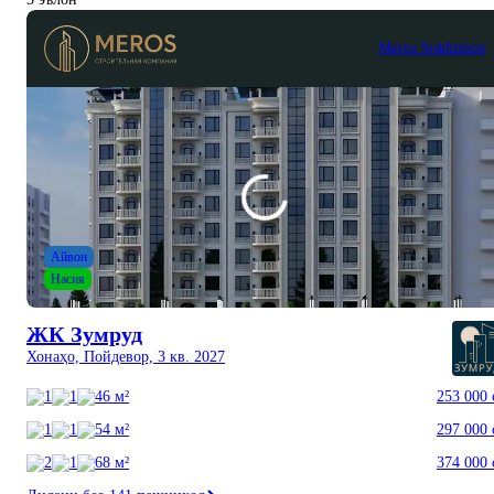
Meros Sokhtmon
Айвон
Насия
ЖК Зумруд
Хонаҳо, Пойдевор, 3 кв. 2027
1
1
46 м²
253 000 
1
1
54 м²
297 000 
2
1
68 м²
374 000 