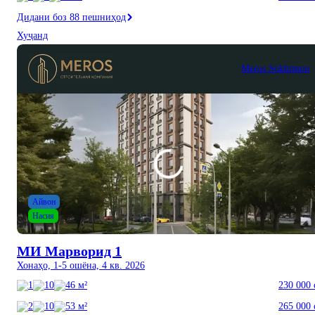
Дидани боз 88 пешниҳод
Хуҷанд
Meros Sokhtmon
Айвон
Насия
МИ Марворид 1
Хонаҳо, 1-5 ошёна, 4 кв. 2026
1
10
46 м²
230 000 
2
10
53 м²
265 000 