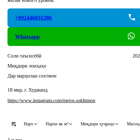
жильё нового уровня.
+992446031286
Whatsapp
Соли таъсисёбӣ
202
Миқдори лоиҳаҳо
Дар марҳилаи сохтмон
18 мкр, г. Худжанд
https://www.instagram.com/meros.sokhtmon
Нарх
Нархи як м²
Миқдори ҳуҷраҳо
Масоҳа
3 эълон