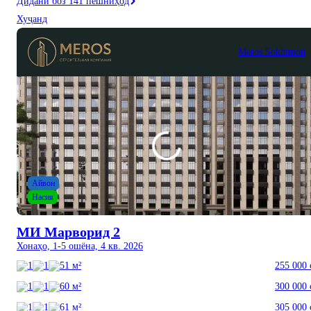
Дидани боз 141 пешниҳод
Хуҷанд
Meros Sokhtmon
Айвон
Насия
МИ Марворид 2
Хонаҳо, 1-5 ошёна, 4 кв. 2026
1
1
51 м²
255 000 
1
1
60 м²
300 000 
1
1
61 м²
305 000 