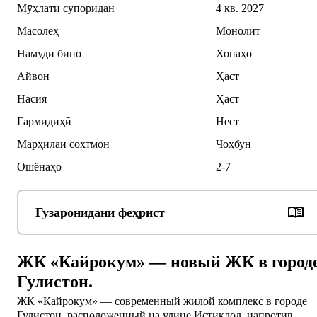
Мӯҳлати супоридан
4 кв. 2027
Масолеҳ
Монолит
Намуди бино
Хонаҳо
Айвон
Ҳаст
Насия
Ҳаст
Гармидиҳӣ
Нест
Марҳилаи сохтмон
Чоҳбун
Ошёнаҳо
2-7
Гузаронидани феҳрист
ЖК «Кайрокум» — новый ЖК в город
Гулистон.
ЖК «Кайрокум» — современный жилой комплекс в городе 
Гулистон, расположенный на улице Истиклол, напротив 