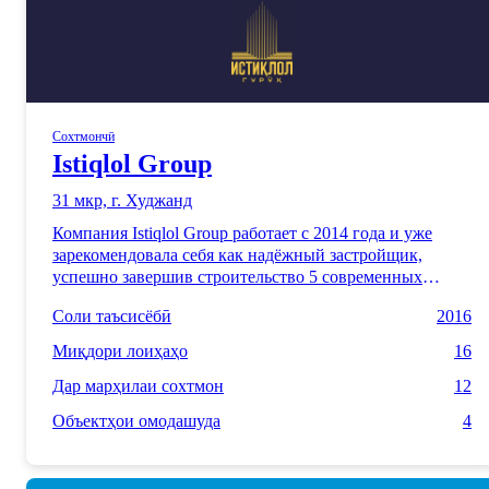
Сохтмончӣ
Istiqlol Group
31 мкр, г. Худжанд
Компания Istiqlol Group работает с 2014 года и уже
зарекомендовала себя как надёжный застройщик,
успешно завершив строительство 5 современных
жилых комплексов. Сегодня мы создаём ещё 15
Соли таъсисёбӣ
2016
уникальных проектов, которые объединяют стильный
дизайн, качество строительства и комфорт для каждой
Миқдори лоиҳаҳо
16
семьи. Наши дома — это идеальное сочетание
продуманной инфраструктуры и доступной роскоши,
Дар марҳилаи сохтмон
12
отвечающее всем требованиям современного
Объектҳои омодашуда
4
покупателя. С Istiqlol Group вы получаете не просто
жильё, а пространство, созданное для жизни вашей
мечты.