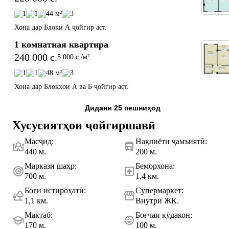
1
1
44 м²
3
Хона дар Блоки А ҷойгир аст.
1 комнатная квартира
240 000 c.
5 000 c./м²
1
1
48 м²
3
Хона дар Блокҳои А ва Б ҷойгир аст.
Дидани 25 пешниҳод
Хусусиятҳои ҷойгиршавӣ
Масҷид
:
Нақлиёти ҷамъиятӣ
:
440 м.
200 м.
Маркази шаҳр
:
Беморхона
:
700 м.
1,4 км.
Боғи истироҳатӣ
:
Супермаркет
:
1,1 км.
Внутри ЖК.
Мактаб
:
Боғчаи кӯдакон
:
170 м.
100 м.