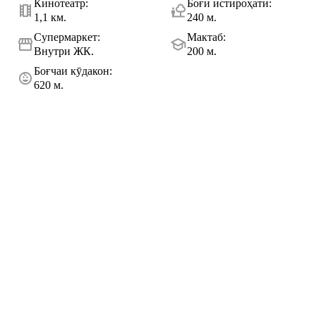
Кинотеатр
:
Боғи истироҳатӣ
:
1,1 км.
240 м.
Супермаркет
:
Мактаб
:
Внутри ЖК.
200 м.
Боғчаи кӯдакон
:
620 м.