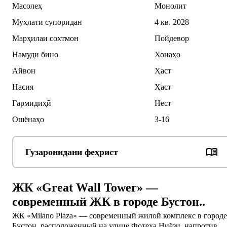
Масолеҳ
Монолит
Мӯҳлати супоридан
4 кв. 2028
Марҳилаи сохтмон
Пойдевор
Намуди бино
Хонаҳо
Айвон
Ҳаст
Насия
Ҳаст
Гармидиҳӣ
Нест
Ошёнаҳо
3-16
Гузаронидани феҳрист
ЖК «Great Wall Tower» —
современный ЖК в городе Бустон..
ЖК «Milano Plaza» — современный жилой комплекс в городе
Бустон, расположенный на улице Фотеха Ниёзи, напротив 