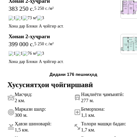
Хонаи 2-ҳуҷраги
383 250 c.
5 250 c./м²
1
1
73 м²
3
Хона дар Блоки А ҷойгир аст.
Хонаи 2-ҳуҷраги
399 000 c.
5 250 c./м²
1
1
76 м²
3
Хона дар Блоки А ҷойгир аст.
Дидани 176 пешниҳод
Хусусиятҳои ҷойгиршавӣ
Масҷид
:
Нақлиёти ҷамъиятӣ
:
2 км.
277 м.
Маркази шаҳр
:
Беморхона
:
300 м.
1,1 км.
Ҳавзи шиноварӣ
:
Толори машқи бадан
:
1,5 км.
1,7 км.