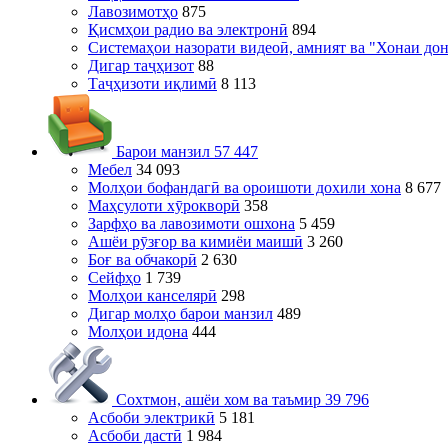
Лавозимотҳо
875
Қисмҳои радио ва электронӣ
894
Системаҳои назорати видеоӣ, амният ва "Хонаи до
Дигар таҷҳизот
88
Таҷҳизоти иқлимӣ
8 113
Барои манзил
57 447
Мебел
34 093
Молҳои бофандагӣ ва ороишоти дохили хона
8 677
Маҳсулоти хӯрокворӣ
358
Зарфҳо ва лавозимоти ошхона
5 459
Ашёи рӯзғор ва кимиёи маишӣ
3 260
Боғ ва обчакорӣ
2 630
Сейфҳо
1 739
Молҳои канселярӣ
298
Дигар молҳо барои манзил
489
Молҳои идона
444
Сохтмон, ашёи хом ва таъмир
39 796
Асбоби электрикӣ
5 181
Асбоби дастӣ
1 984