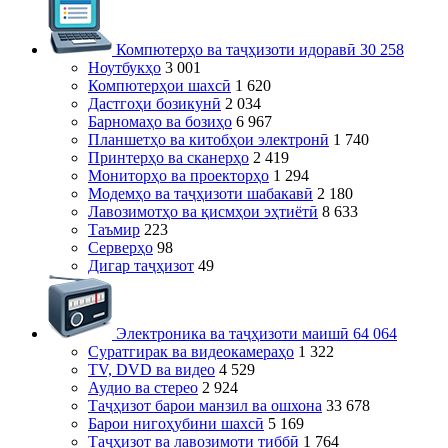
Компютерҳо ва таҷҳизоти идоравӣ
30 258
Ноутбукҳо
3 001
Компютерҳои шахсӣ
1 620
Дастгоҳи бозикунӣ
2 034
Барномаҳо ва бозиҳо
6 967
Планшетҳо ва китобҳои электронӣ
1 740
Принтерҳо ва сканерҳо
2 419
Мониторҳо ва проекторҳо
1 294
Модемҳо ва таҷҳизоти шабакавӣ
2 180
Лавозимотҳо ва қисмҳои эҳтиётӣ
8 633
Таъмир
223
Серверҳо
98
Дигар таҷҳизот
49
Электроника ва таҷҳизоти маишӣ
64 064
Суратгирак ва видеокамераҳо
1 322
TV, DVD ва видео
4 529
Аудио ва стерео
2 924
Таҷҳизот барои манзил ва ошхона
33 678
Барои нигоҳубини шахсӣ
5 169
Таҷҳизот ва лавозимоти тиббӣ
1 764