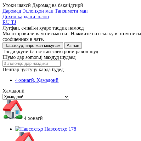
Утоқи шахсӣ
Даромад ва бақайдгирӣ
Даромад
Эълонҳои ман
Танзимоти ман
Дохил кардани эълон
RU
TJ
Лутфан, e-mail-и худро тасдиқ намоед
Мы отправили вам письмо на
. Нажмите на ссылку в этом пись
сообщениях в чате.
Ташаккур, инро ман мекунам
Аз нав
Тасдиқкунӣ ба почтаи электронӣ равон шуд
Шумо дар somon.tj маҳдуд шудаед
Пештар ҷустуҷӯ карда будед
4-хонагӣ, Ҳамадонӣ
Ҳамадонӣ
4-хонагӣ
Навсохтҳо
178