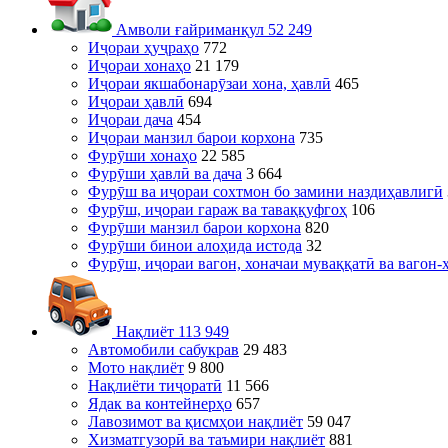
Амволи ғайриманқул
52 249
Иҷораи ҳуҷраҳо
772
Иҷораи хонаҳо
21 179
Иҷораи якшабонарӯзаи хона, ҳавлӣ
465
Иҷораи ҳавлӣ
694
Иҷораи дача
454
Иҷораи манзил барои корхона
735
Фурӯши хонаҳо
22 585
Фурӯши ҳавлӣ ва дача
3 664
Фурӯш ва иҷораи сохтмон бо замини наздиҳавлигӣ
Фурӯш, иҷораи гараж ва таваққуфгоҳ
106
Фурӯши манзил барои корхона
820
Фурӯши бинои алоҳида истода
32
Фурӯш, иҷораи вагон, хоначаи муваққатӣ ва вагон-
Нақлиёт
113 949
Автомобили сабукрав
29 483
Мото нақлиёт
9 800
Нақлиёти тиҷоратӣ
11 566
Ядак ва контейнерҳо
657
Лавозимот ва қисмҳои нақлиёт
59 047
Хизматгузорӣ ва таъмири нақлиёт
881