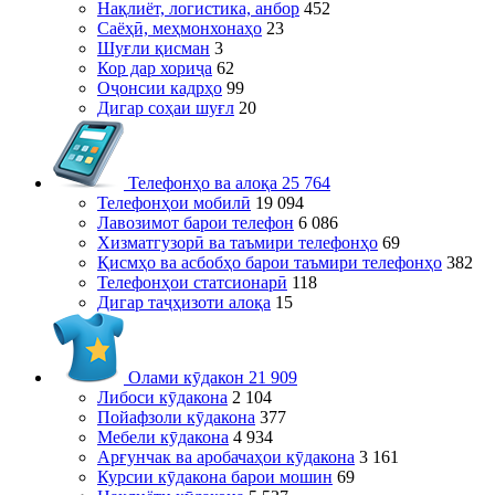
Нақлиёт, логистика, анбор
452
Саёҳӣ, меҳмонхонаҳо
23
Шуғли қисман
3
Кор дар хориҷа
62
Оҷонсии кадрҳо
99
Дигар соҳаи шуғл
20
Телефонҳо ва алоқа
25 764
Телефонҳои мобилӣ
19 094
Лавозимот барои телефон
6 086
Хизматгузорӣ ва таъмири телефонҳо
69
Қисмҳо ва асбобҳо барои таъмири телефонҳо
382
Телефонҳои статсионарӣ
118
Дигар таҷҳизоти алоқа
15
Олами кӯдакон
21 909
Либоси кӯдакона
2 104
Пойафзоли кӯдакона
377
Мебели кӯдакона
4 934
Арғунчак ва аробачаҳои кӯдакона
3 161
Курсии кӯдакона барои мошин
69