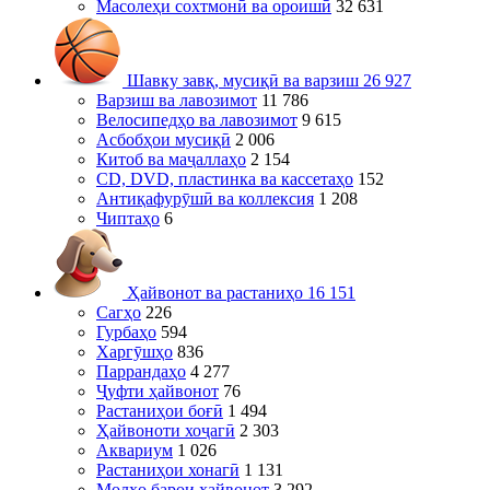
Масолеҳи сохтмонӣ ва ороишӣ
32 631
Шавку завқ, мусиқӣ ва варзиш
26 927
Варзиш ва лавозимот
11 786
Велосипедҳо ва лавозимот
9 615
Асбобҳои мусиқӣ
2 006
Китоб ва маҷаллаҳо
2 154
CD, DVD, пластинка ва кассетаҳо
152
Антиқафурӯшӣ ва коллексия
1 208
Чиптаҳо
6
Ҳайвонот ва растаниҳо
16 151
Сагҳо
226
Гурбаҳо
594
Харгӯшҳо
836
Паррандаҳо
4 277
Ҷуфти ҳайвонот
76
Растаниҳои боғӣ
1 494
Ҳайвоноти хоҷагӣ
2 303
Аквариум
1 026
Растаниҳои хонагӣ
1 131
Молҳо барои ҳайвонот
3 292