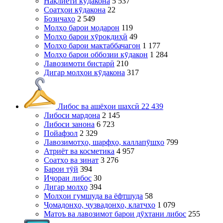
Нақлиёти кӯдакона
5 537
Соатҳои кӯдакона
22
Бозичаҳо
2 549
Молҳо барои модарон
119
Молҳо барои хӯрокдиҳӣ
49
Молҳо барои мактаббачагон
1 177
Молҳо барои оббозии кӯдакон
1 284
Лавозимоти бистарӣ
210
Дигар молҳои кӯдакона
317
Либос ва ашёҳои шахсӣ
22 439
Либоси мардона
2 145
Либоси занона
6 723
Пойафзол
2 329
Лавозимотҳо, шарфҳо, каллапӯшҳо
799
Атриёт ва косметика
4 957
Соатҳо ва зинат
3 276
Барои тӯй
394
Иҷораи либос
30
Дигар молҳо
394
Молҳои гумшуда ва ёфтшуда
58
Ҷомадонҳо, ҷузвадонҳо, клатчҳо
1 079
Матоъ ва лавозимот барои дӯхтани либос
255