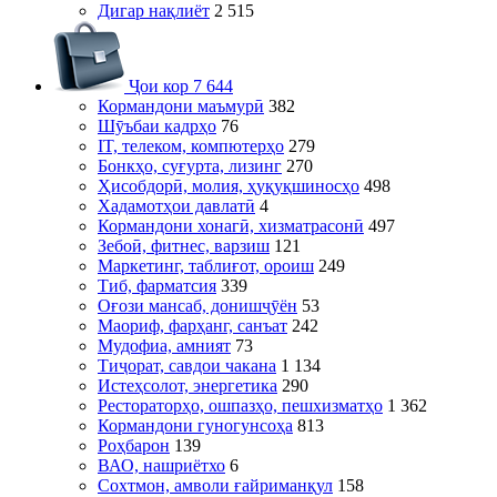
Дигар нақлиёт
2 515
Ҷои кор
7 644
Кормандони маъмурӣ
382
Шӯъбаи кадрҳо
76
IT, телеком, компютерҳо
279
Бонкҳо, суғурта, лизинг
270
Ҳисобдорӣ, молия, ҳуқуқшиносҳо
498
Хадамотҳои давлатӣ
4
Кормандони хонагӣ, хизматрасонӣ
497
Зебоӣ, фитнес, варзиш
121
Маркетинг, таблиғот, ороиш
249
Тиб, фарматсия
339
Оғози мансаб, донишҷӯён
53
Маориф, фарҳанг, санъат
242
Мудофиа, амният
73
Тиҷорат, савдои чакана
1 134
Истеҳсолот, энергетика
290
Рестораторҳо, ошпазҳо, пешхизматҳо
1 362
Кормандони гуногунсоҳа
813
Роҳбарон
139
ВАО, нашриётхо
6
Сохтмон, амволи ғайриманқул
158