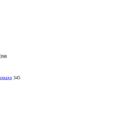
398
хонаҳо
345