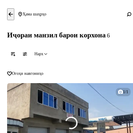
Ҳама шаҳрҳо
Иҷораи манзил барои корхона
6
Нарх
Огоҳи навгониҳо
1/1