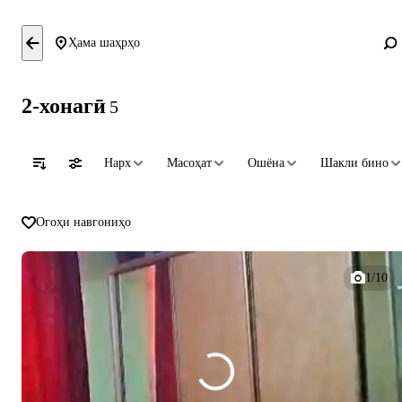
Ҳама шаҳрҳо
2-хонагӣ
5
Нарх
Масоҳат
Ошёна
Шакли бино
Огоҳи навгониҳо
1/10