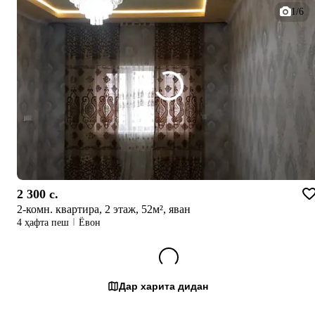
1/6
2 300 c.
2-комн. квартира, 2 этаж, 52м², яван
4 ҳафта пеш
Ёвон
Дар харита дидан