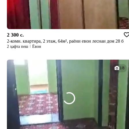
2 300 c.
2-комн. квартира, 2 этаж, 64м², раёни евон леснаи дом 28 б
2 ҳафта пеш
Ёвон
1/8