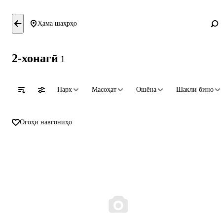
Ҳама шаҳрҳо
2-хонагӣ
1
Нарх
Масоҳат
Ошёна
Шакли бино
Огоҳи навгониҳо