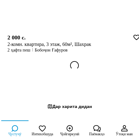
2 000 c.
2-комн. квартира, 3 этаж, 60м², Шахрак
2 ҳафта пеш
Бобоҷон Ғафуров
Дар харита дидан
Ҷустуҷӯ
Интихобшуда
Ҷойгиркунӣ
Паёмакҳо
Ӯтоқи ман