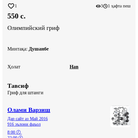
1
3
1 ҳафта пеш
550 c.
Олимпийский гриф
Минтақа
:
Душанбе
Ҳолат
Нав
Тавсиф
Гриф для штанги
Олами Варзиш
Дар сайт аз Май 2016
916 эълони фаъол
8:00 🕗 

22:00 🕗