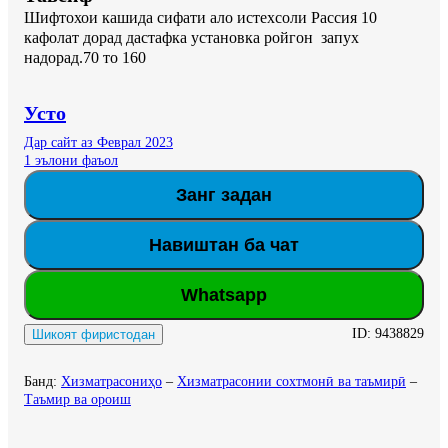
Шифтохои кашида сифати ало истехсоли Рассия 10 
кафолат дорад дастафка установка ройгон  запух 
надорад.70 то 160
Усто
Дар сайт аз Феврал 2023
1 эълони фаъол
Занг задан
Навиштан ба чат
Whatsapp
ID:
9438829
Шикоят фиристодан
Банд
:
Хизматрасониҳо
–
Хизматрасонии сохтмонӣ ва таъмирӣ
–
Таъмир ва ороиш