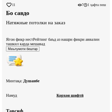
11
7
1 ҳафта пеш
Бо савдо
Натяжные потолки на заказ
Ягон фикр нест
Рейтинг баъд аз нашри фикри аввалин
ташкил карда мешавад
Маълумоти бештар
Минтақа
:
Душанбе
Намуд
Корҳои шифтӣ
Тавсиф