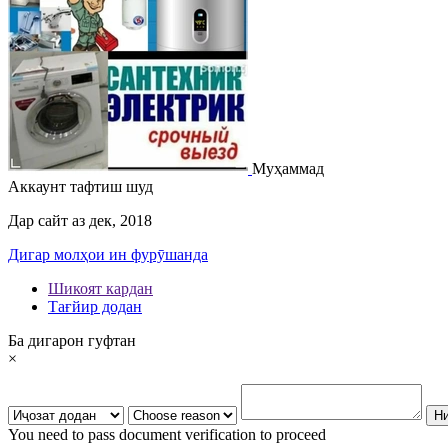
Муҳаммад
Аккаунт тафтиш шуд
Дар сайт аз дек, 2018
Дигар молҳои ин фурӯшанда
Шикоят кардан
Тағйир додан
Ба дигарон гуфтан
×
You need to pass document verification to proceed