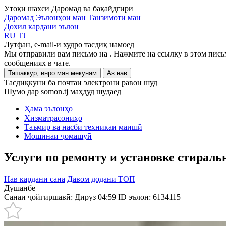
Утоқи шахсӣ
Даромад ва бақайдгирӣ
Даромад
Эълонҳои ман
Танзимоти ман
Дохил кардани эълон
RU
TJ
Лутфан, e-mail-и худро тасдиқ намоед
Мы отправили вам письмо на
. Нажмите на ссылку в этом пись
сообщениях в чате.
Ташаккур, инро ман мекунам
Аз нав
Тасдиқкунӣ ба почтаи электронӣ равон шуд
Шумо дар somon.tj маҳдуд шудаед
Ҳама эълонҳо
Хизматрасониҳо
Таъмир ва насби техникаи маишӣ
Мошинаи ҷомашӯӣ
Услуги по ремонту и установке стирал
Нав кардани сана
Давом додани ТОП
Душанбе
Санаи ҷойгиршавӣ: Дирӯз 04:59
ID эълон:
6134115