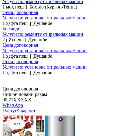
Услуги по ремонту стиральных машин
1 моҳ пеш
|
Бохтар (Курғон-Теппа)
Цена договорная
Услуги по установке стиральных машин
1 ҳафта пеш
|
Душанбе
Бо савдо
Услуги по ремонту стиральных машин
2 рӯз пеш
|
Душанбе
Цена договорная
Услуги по установке стиральных машин
1 ҳафта пеш
|
Душанбе
Цена договорная
Услуги по установке стиральных машин
1 ҳафта пеш
|
Душанбе
Цена договорная
Нишон додани рақам
90 71
XXXXX
WhatsApp
Гуфтугӯ дар чат