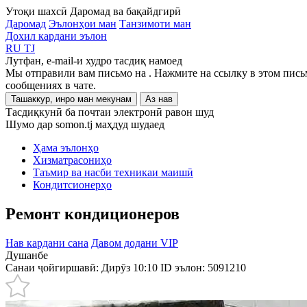
Утоқи шахсӣ
Даромад ва бақайдгирӣ
Даромад
Эълонҳои ман
Танзимоти ман
Дохил кардани эълон
RU
TJ
Лутфан, e-mail-и худро тасдиқ намоед
Мы отправили вам письмо на
. Нажмите на ссылку в этом пись
сообщениях в чате.
Ташаккур, инро ман мекунам
Аз нав
Тасдиқкунӣ ба почтаи электронӣ равон шуд
Шумо дар somon.tj маҳдуд шудаед
Ҳама эълонҳо
Хизматрасониҳо
Таъмир ва насби техникаи маишӣ
Кондитсионерҳо
Ремонт кондиционеров
Нав кардани сана
Давом додани VIP
Душанбе
Санаи ҷойгиршавӣ: Дирӯз 10:10
ID эълон:
5091210