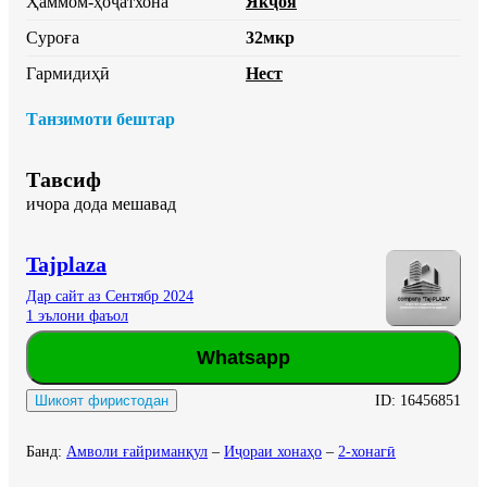
Ҳаммом-ҳоҷатхона
Якҷоя
Суроға
32мкр
Гармидиҳӣ
Нест
Танзимоти бештар
Тавсиф
ичора дода мешавад
Tajplaza
Дар сайт аз Сентябр 2024
1 эълони фаъол
Whatsapp
ID:
16456851
Шикоят фиристодан
Банд
:
Амволи ғайриманқул
–
Иҷораи хонаҳо
–
2-хонагӣ