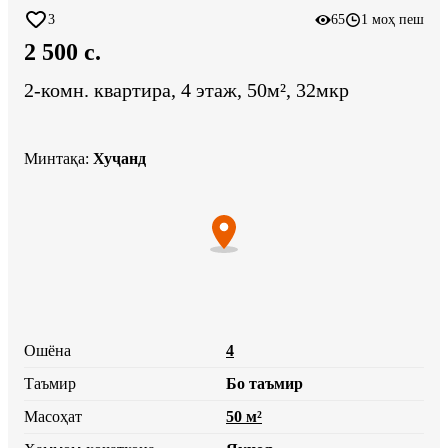
3
65
1 моҳ пеш
2 500 c.
2-комн. квартира, 4 этаж, 50м², 32мкр
Минтақа
:
Хуҷанд
Ошёна
4
Таъмир
Бо таъмир
Масоҳат
50 м²