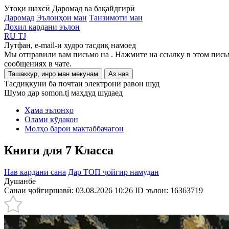
Утоқи шахсӣ
Даромад ва бақайдгирӣ
Даромад
Эълонҳои ман
Танзимоти ман
Дохил кардани эълон
RU
TJ
Лутфан, e-mail-и худро тасдиқ намоед
Мы отправили вам письмо на
. Нажмите на ссылку в этом пись
сообщениях в чате.
Ташаккур, инро ман мекунам
Аз нав
Тасдиқкунӣ ба почтаи электронӣ равон шуд
Шумо дар somon.tj маҳдуд шудаед
Ҳама эълонҳо
Олами кӯдакон
Молҳо барои мактаббачагон
Книги для 7 Класса
Нав кардани сана
Дар ТОП ҷойгир намудан
Душанбе
Санаи ҷойгиршавӣ: 03.08.2026 10:26
ID эълон:
16363719