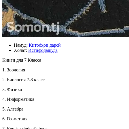
Намуд:
Китобҳои дарсӣ
Ҳолат:
Истифодашуда
Книги для 7 Класса
1. Зоология
2. Биология 7-8 класс
3. Физика
4. Информатика
5. Алгебра
6. Геометрия
7. English student's book