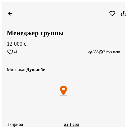
Менеджер группы
12 000 c.
41
658
2 рӯз пеш
Минтақа
:
Душанбе
Таҷриба
аз 1 сол