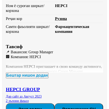
Ном ё суроғаи ширкат/
HEPCI
корхона
Реҷаи кор
Рузона
Самти фаъолияти ширкат/
Фармацевтическая
корхона
компания
Тавсиф
📌 Вакансия: Group Manager

🏢 Компания: HEPCI

Компания HEPCI приглашает в свою команду активного, 
ответственного и энергичного Group Manager.

Бештар нишон додан
🔹 Обязанности:

• Управление и контроль работы группы;

HEPCI GROUP
• Общение с клиентами и коллегами;

• Контроль выполнения задач и планов;

Дар сайт аз Август 2023
• Подготовка отчетов и предложение новых идей;

2 эълони фаъол
• Решение рабочих вопросов и поддержание 