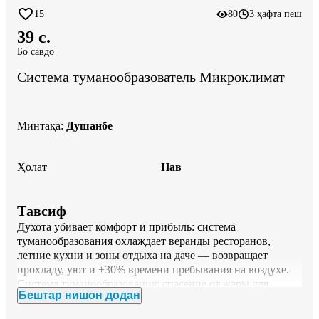
15
80
3 ҳафта пеш
39 c.
Бо савдо
Система туманообразователь Микроклимат
Минтақа
:
Душанбе
Ҳолат
Нав
Тавсиф
Духота убивает комфорт и прибыль: система 
туманообразования охлаждает веранды ресторанов, 
летние кухни и зоны отдыха на даче — возвращает 
прохладу, уют и +30% времени пребывания на воздухе.

Система туманообразования: спасение от жары для 
Бештар нишон додан
ресторанов, дома и дачи — охлаждение веранд, беседок 
и открытых террас без мокрой мебели и кондиционера.