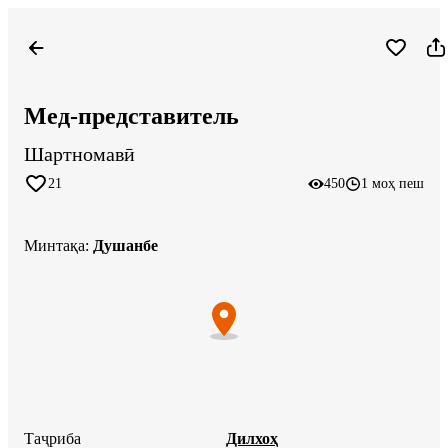
Мед-представитель
Шартномавӣ
21
450
1 моҳ пеш
Минтақа
:
Душанбе
Таҷриба
Дилхоҳ