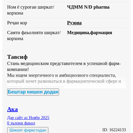
Ном ё суроғаи ширкат/
ЧДММ N/D pharma
корхона
Реҷаи кор
Рузона
Самти фаъолияти ширкат/
Медицина,фармация
корхона
Тавсиф
Стань медицинским представителем в успешной фарм-
компании!

Мы ищем энергичного и амбициозного специалиста, 
который хочет развиваться в фармацевтической сфере и 
строить карьеру в продажах.

Бештар нишон додан
💼 Что вы будете делать:

Представлять препараты компании врачам и аптекам

Выстраивать долгосрочные отношения с клиентами

Ака
Проводить презентации и обучающие встречи

Развивать территорию и увеличивать продажи

Дар сайт аз Ноябр 2025
🎯 Кого мы ищем:

0 эълони фаъол
Медицинское / фармацевтическое образование

ID:
16224133
Шикоят фиристодан