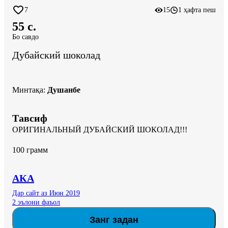
7
15
1 ҳафта пеш
55 c.
Бо савдо
Дубайский шоколад
Минтақа
:
Душанбе
Тавсиф
ОРИГИНАЛЬНЫЙ ДУБАЙСКИЙ ШОКОЛАД!!!

100 грамм
АКА
Дар сайт аз Июн 2019
2 эълони фаъол
Занг задан