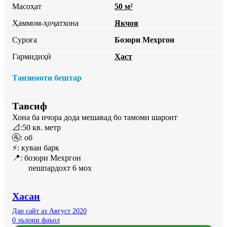
Масоҳат
50 м²
Ҳаммом-ҳоҷатхона
Якҷоя
Суроға
Бозори Мехргон
Гармидиҳӣ
Ҳаст
Танзимоти бештар
Тавсиф
Хона ба ичора дода мешавад бо тамоми шароит 

📐:50 кв. метр

🚰: об

⚡️: куваи барк

📍: бозори Мехргон

        пешпардохт 6 мох
Хасан
Дар сайт аз Август 2020
0 эълони фаъол