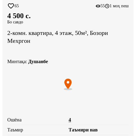
65
55
1 моҳ пеш
4 500 c.
Бо савдо
2-комн. квартира, 4 этаж, 50м², Бозори
Мехргон
Минтақа
:
Душанбе
Ошёна
4
Таъмир
Таъмири нав