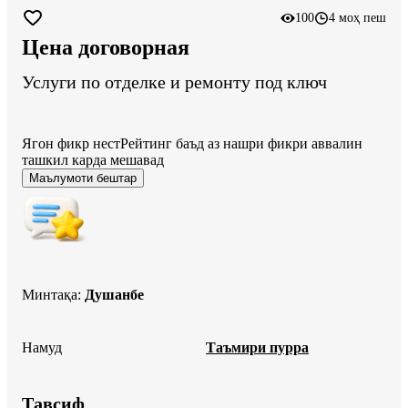
100
4 моҳ пеш
Цена договорная
Услуги по отделке и ремонту под ключ
Ягон фикр нест
Рейтинг баъд аз нашри фикри аввалин
ташкил карда мешавад
Маълумоти бештар
Минтақа
:
Душанбе
Намуд
Таъмири пурра
Тавсиф