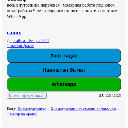
весь внутренние наружная   молярная работа под ключ 
опыт работы 9 лет  недорого пишите звоните  есть тоже 
WhatsApp
салох
Дар сайт аз Феврал 2022
1 эълони фаъол
Занг задан
Навиштан ба чат
Whatsapp
ID:
15973159
Шикоят фиристодан
Банд
:
Хизматрасониҳо
–
Хизматрасонии сохтмонӣ ва таъмирӣ
–
Таъмир ва ороиш