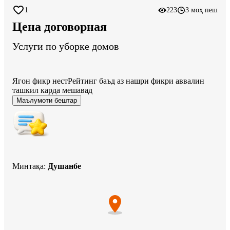
1
223
3 моҳ пеш
Цена договорная
Услуги по уборке домов
Ягон фикр нест
Рейтинг баъд аз нашри фикри аввалин
ташкил карда мешавад
Маълумоти бештар
Минтақа
:
Душанбе