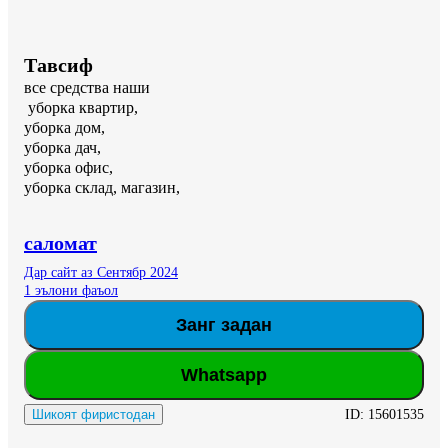
Тавсиф
все средства наши

 уборка квартир,

уборка дом, 

уборка дач, 

уборка офис, 

уборка склад, магазин,
саломат
Дар сайт аз Сентябр 2024
1 эълони фаъол
Занг задан
Whatsapp
ID:
15601535
Шикоят фиристодан