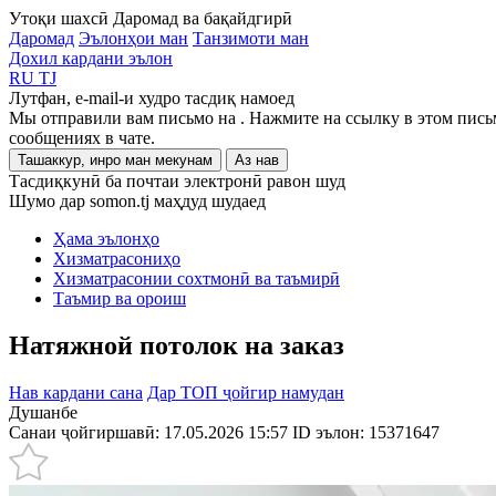
Утоқи шахсӣ
Даромад ва бақайдгирӣ
Даромад
Эълонҳои ман
Танзимоти ман
Дохил кардани эълон
RU
TJ
Лутфан, e-mail-и худро тасдиқ намоед
Мы отправили вам письмо на
. Нажмите на ссылку в этом пись
сообщениях в чате.
Ташаккур, инро ман мекунам
Аз нав
Тасдиқкунӣ ба почтаи электронӣ равон шуд
Шумо дар somon.tj маҳдуд шудаед
Ҳама эълонҳо
Хизматрасониҳо
Хизматрасонии сохтмонӣ ва таъмирӣ
Таъмир ва ороиш
Натяжной потолок на заказ
Нав кардани сана
Дар ТОП ҷойгир намудан
Душанбе
Санаи ҷойгиршавӣ: 17.05.2026 15:57
ID эълон:
15371647