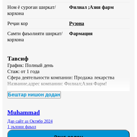
Ном ё суроғаи ширкат/
Филиал ;Азия фарм
корхона
Реҷаи кор
Рузона
Самти фаъолияти ширкат/
Фармация
корхона
Тавсиф
График: Полный день

Стаж: от 1 года

Сфера деятельности компании: Продажа лекарства

Название,адрес компании: Филиал;Азия Фарм!

Бештар нишон додан
Вакансия: Фармацевт

О нас:

Мы аптечная сеть, стремящаяся обеспечить наших 
Muhammad
клиентов высококачественными медицинскими 
продуктами и услугами.

Дар сайт аз Октябр 2024
1 эълони фаъол
Обязанности:
