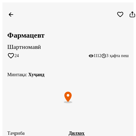
Фармацевт
Шартномавӣ
24
1112
3 ҳафта пеш
Минтақа
:
Хуҷанд
Таҷриба
Дилхоҳ