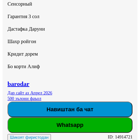
Сенсорный 

Гарантия 3 сол 

Дастафка Даруни 

Шахр ройгон 

Кридит дорем 

Бо корти Алиф
barodar
Дар сайт аз Апрел 2026
500 эълони фаъол
Навиштан ба чат
Whatsapp
ID:
14914721
Шикоят фиристодан