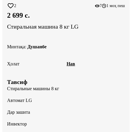
2
7
1 моҳ пеш
2 699 c.
Стиральная машина 8 кг LG
Минтақа
:
Душанбе
Ҳолат
Нав
Тавсиф
Стиральные машины 8 кг 

Автомат LG

Дар зашита 

Инвектор 
