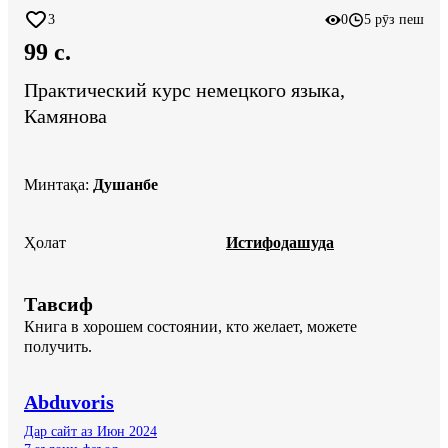
3
0
5 рӯз пеш
99 c.
Практический курс немецкого языка,
Камянова
Минтақа
:
Душанбе
Ҳолат
Истифодашуда
Тавсиф
Книга в хорошем состоянии, кто желает, можете 
получить.
Abduvoris
Дар сайт аз Июн 2024