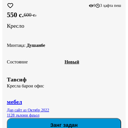
9
3 ҳафта пеш
550 c.
600 c.
Кресло
Минтақа
:
Душанбе
Состояние
Новый
Тавсиф
Кресла барои офис
мебел
Дар сайт аз Октябр 2022
1128 эълони фаъол
Занг задан