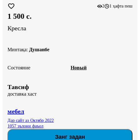
2
1 ҳафта пеш
1 500 c.
Кресла
Минтақа
:
Душанбе
Состояние
Новый
Тавсиф
доставка хаст
мебел
Дар сайт аз Октябр 2022
1057 эълони фаъол
Занг задан