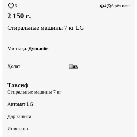
6
4
6 рӯз пеш
2 150 c.
Стиральные машины 7 кг LG
Минтақа
:
Душанбе
Ҳолат
Нав
Тавсиф
Стиральные машины 7 кг 

Автомат LG

Дар зашита 

Инвектор 
