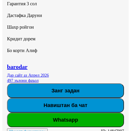
Гарантия 3 сол 

Дастафка Даруни 

Шахр ройгон 

Кридит дорем 

Бо корти Алиф
barodar
Дар сайт аз Апрел 2026
497 эълони фаъол
Занг задан
Навиштан ба чат
Whatsapp