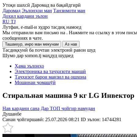
Утоқи шахсӣ
Даромад ва бақайдгирӣ
Даромад
Эълонҳои ман
Танзимоти ман
Дохил кардани эълон
RU
TJ
Лутфан, e-mail-и худро тасдиқ намоед
Мы отправили вам письмо на
. Нажмите на ссылку в этом пись
сообщениях в чате.
Ташаккур, инро ман мекунам
Аз нав
Тасдиқкунӣ ба почтаи электронӣ равон шуд
Шумо дар somon.tj маҳдуд шудаед
Ҳама эълонҳо
Электроника ва таҷҳизоти маишӣ
Таҷҳизот барои манзил ва ошхона
Мошинаи ҷомашӯӣ
Стиральная машина 9 кг LG Инвектор
Нав кардани сана
Дар ТОП ҷойгир намудан
Душанбе
Санаи ҷойгиршавӣ: 25.07.2026 08:21
ID эълон:
14744281