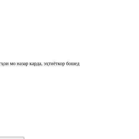
ҳои мо назар карда, эҳтиёткор бошед