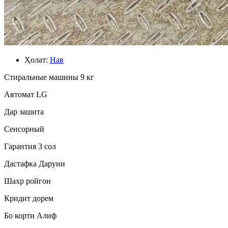
Ҳолат:
Нав
Стиральные машины 9 кг
Автомат LG
Дар зашита
Сенсорный
Гарантия 3 сол
Дастафка Даруни
Шахр ройгон
Кридит дорем
Бо корти Алиф