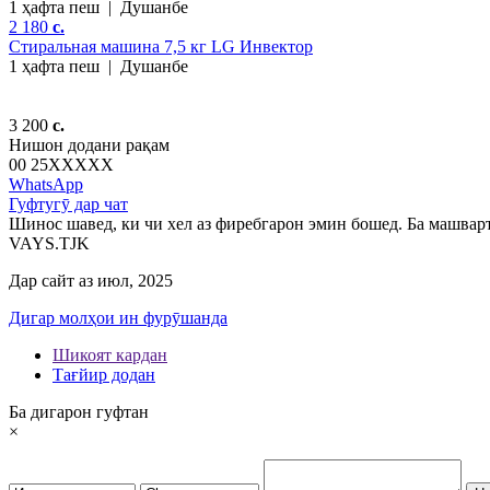
1 ҳафта пеш
|
Душанбе
2 180
c.
Стиральная машина 7,5 кг LG Инвектор
1 ҳафта пеш
|
Душанбе
3 200
c.
Нишон додани рақам
00 25
XXXXX
WhatsApp
Гуфтугӯ дар чат
Шинос шавед, ки чи хел аз фиребгарон эмин бошед. Ба машварт
VAYS.TJK
Дар сайт аз июл, 2025
Дигар молҳои ин фурӯшанда
Шикоят кардан
Тағйир додан
Ба дигарон гуфтан
×