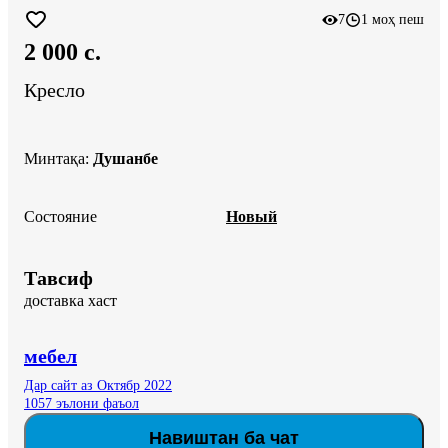
7
1 моҳ пеш
2 000 c.
Кресло
Минтақа
:
Душанбе
Состояние
Новый
Тавсиф
доставка хаст
мебел
Дар сайт аз Октябр 2022
1057 эълони фаъол
Навиштан ба чат