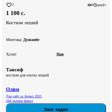
2
0
дирӯз
1 100 c.
Костюм леший
Минтақа
:
Душанбе
Ҳолат
Нав
Тавсиф
костюм для охоты леший
Олим
Дар сайт аз Апрел 2025
244 эълони фаъол
Занг задан