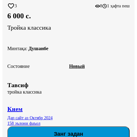
3
8
1 ҳафта пеш
6 000 c.
Тройка классика
Минтақа
:
Душанбе
Состояние
Новый
Тавсиф
тройка классика
Кием
Дар сайт аз Октябр 2024
158 эълони фаъол
Занг задан