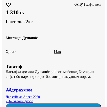
1
1 ҳафта пеш
1 310 c.
Гантель 22кг
Минтақа
:
Душанбе
Ҳолат
Нав
Тавсиф
Дастафка дохили Душанбе ройгон мебошад Бехтарин 
сифат бо нархи даст рас боз дигар намудшам дорем.
Абдурахмон
Дар сайт аз Апрел 2020
2562 эълони фаъол