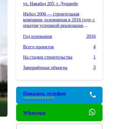
ул. Навабад 205, г. Душанбе
Икбол 2006 — строительная
компания, основанная в 2016 году, с
опытом успешной реализации
современных жилых комплексов. За
2016
Год основания
это время мы завершили
строительство трех новостроек и в
4
Всего проектов
настоящее время работаем над
четвертым проектом. Наши проекты
1
На стадии строительства
отличаются качеством,
надежностью и соответствием
3
Завершённые объекты
современным стандартам
строительства. Мы стремимся
создавать комфортное жилье,
которое станет идеальным выбором
Показать телефон
для наших клиентов.
+99
XXXXXXXXXX
Whatsapp