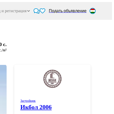
 и регистрация
Подать объявление
0 c.
c./м²
Застройщик
Икбол 2006