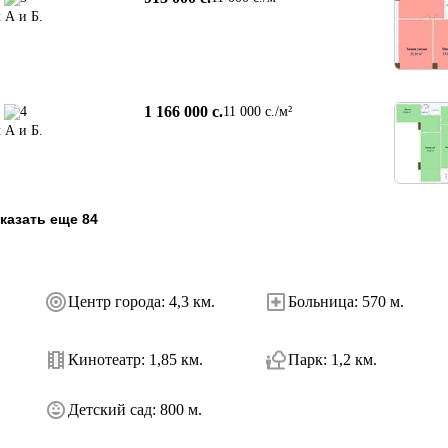
 А и Б.
1 166 000 c.
4
11 000 c./м²
 А и Б.
казать еще 84
Центр города
:
4,3 км.
Больница
:
570 м.
Кинотеатр
:
1,85 км.
Парк
:
1,2 км.
Детский сад
:
800 м.