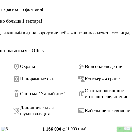
 красивого фонтана! 

о больше 1 гектара! 

,  изящный вид на городские пейзажи, главную мечеть столицы, 
знакомиться в Offers
Охрана
Видеонаблюдение
Панорамные окна
Консьерж-сервис
Оптиковолоконное
Система "Умный дом"
интернет соединение
Дополнительная
Кабельное телевидени
шумоизоляция
1 166 000 c.
3
11 000 c./м²