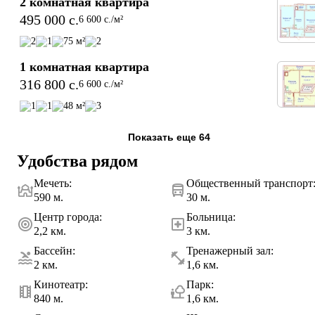
2 комнатная квартира
уровень жизни в одном из перспективных районов города 
495 000 c.
6 600 c./м²
Худжанд. Здесь созданы все условия для уютного 
проживания, спокойного отдыха и выгодных инвестиций в 
2
1
75 м²
2
современную недвижимость.
1 комнатная квартира
316 800 c.
6 600 c./м²
1
1
48 м²
3
Показать еще 64
Удобства рядом
Мечеть
:
Общественный транспорт
590 м.
30 м.
Центр города
:
Больница
:
2,2 км.
3 км.
Бассейн
:
Тренажерный зал
:
2 км.
1,6 км.
Кинотеатр
:
Парк
:
840 м.
1,6 км.