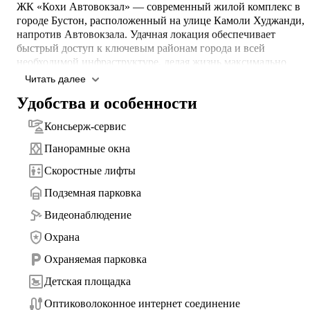
ЖК «Кохи Автовокзал» — современный жилой комплекс в 
городе Бустон, расположенный на улице Камоли Худжанди, 
напротив Автовокзала. Удачная локация обеспечивает 
быстрый доступ к ключевым районам города и всей 
необходимой инфраструктуре, делая жизнь максимально 
комфортной и удобной. Архитектура комплекса выполнена в
Читать далее
современном стиле, а продуманные планировки идеально 
Удобства и особенности
подойдут как для семейного проживания, так и для выгодны
инвестиций. Особым преимуществом проекта являются 
Консьерж-сервис
просторные террасы на верхнем этаже с красивыми 
панорамными видами, создающими атмосферу уюта и отдыха
Панорамные окна
Скоростные лифты
⭐ Комфорт и сервис для жителей:

- Подземная и наземная охраняемая парковка

Подземная парковка
- Консьерж-сервис 24/7

- Панорамные окна с естественным освещением

Видеонаблюдение
- Современные скоростные и бесшумные лифты

Охрана
- Круглосуточная охрана и система видеонаблюдения

- Благоустроенные детские площадки

Охраняемая парковка
- Высокоскоростной оптоволоконный интернет

Детская площадка
- Кабельное телевидение

Оптиковолоконное интернет соединение