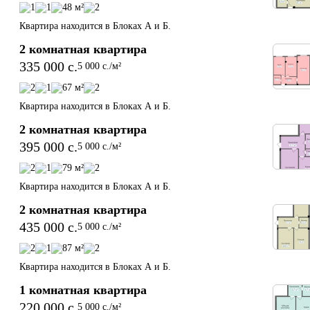
- Комплекс состоит из 2 блоков

1
1
48 м²
2
- Квартиры расположены с 1 по 7 этажи

Квартира находится в Блоках А и Б.
- 1 этаж отведён под коммерческие помещения

- На 7 этаже предусмотрены квартиры с террасами

2 комнатная квартира
335 000 c.
5 000 c./м²
💳 Условия покупки:

2
1
67 м²
2
- Рассрочка до завершения строительства

- Срок — до 18 месяцев

Квартира находится в Блоках А и Б.
- Первоначальный взнос — от 30%

2 комнатная квартира
📍 Локация:

395 000 c.
5 000 c./м²
ЖК «Кайрокум» расположен на улице Истиклол — в районе 
2
1
79 м²
2
с развитой инфраструктурой, рядом с рекой и удобной 
транспортной доступностью. В шаговой доступности 
Квартира находится в Блоках А и Б.
находятся школы, детские сады, супермаркеты, кафе, 
2 комнатная квартира
медицинские учреждения и остановки общественного 
435 000 c.
5 000 c./м²
транспорта, что делает проживание максимально удобным.

2
1
87 м²
2
ЖК «Кайрокум» — это современное пространство для жизни
Квартира находится в Блоках А и Б.
где гармонично сочетаются комфорт, безопасность и престиж
в одном проекте в сердце Гулистона.
1 комнатная квартира
220 000 c.
5 000 c./м²