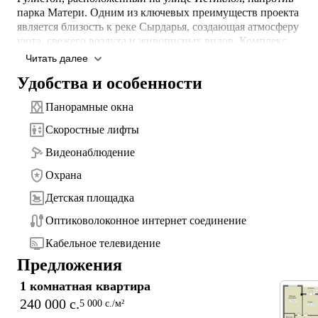
парка Матери. Одним из ключевых преимуществ проекта 
является близость к реке Сырдарья, создающая атмосферу 
уюта, свежего воздуха и живописных видов. Комплекс 
сочетает выгодное расположение, современную архитектуру 
Читать далее
и продуманные планировки, подходящие как для 
Удобства и особенности
комфортного проживания, так и для инвестиций. 
Особенностью проекта станет ресторан на последнем этаже с
Панорамные окна
панорамными видами, который придаёт комплексу 
дополнительный уровень комфорта и статуса.

Скоростные лифты
Видеонаблюдение
⭐ Комфорт и сервис для жителей:

- Просторные квартиры с панорамными окнами

Охрана
- Современные скоростные и бесшумные лифты

- Круглосуточное видеонаблюдение

Детская площадка
- Безопасные и благоустроенные детские площадки

Оптиковолоконное интернет соединение
- Охрана территории 24/7

- Высокоскоростной оптоволоконный интернет

Кабельное телевидение
- Кабельное телевидение

Предложения
🏗 Технические характеристики:

1 комнатная квартира
- Строительство ведётся по монолитной технологии 
240 000 c.
5 000 c./м²
(прочность и долговечность)
