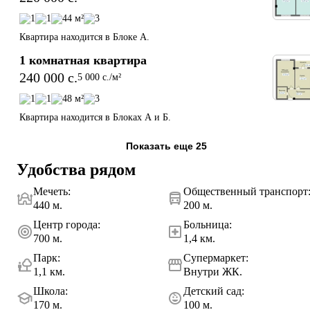
1
1
44 м²
3
Квартира находится в Блоке А.
1 комнатная квартира
240 000 c.
5 000 c./м²
1
1
48 м²
3
Квартира находится в Блоках А и Б.
Показать еще 25
Удобства рядом
Мечеть
:
Общественный транспорт
440 м.
200 м.
Центр города
:
Больница
:
700 м.
1,4 км.
Парк
:
Супермаркет
:
1,1 км.
Внутри ЖК.
Школа
:
Детский сад
:
170 м.
100 м.