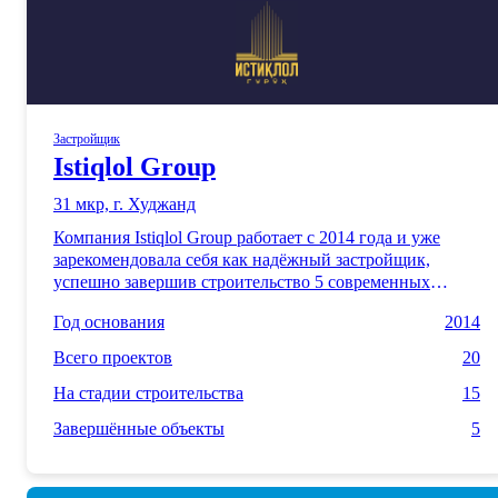
Застройщик
Istiqlol Group
31 мкр, г. Худжанд
Компания Istiqlol Group работает с 2014 года и уже
зарекомендовала себя как надёжный застройщик,
успешно завершив строительство 5 современных
жилых комплексов. Сегодня мы создаём ещё 15
Год основания
2014
уникальных проектов, которые объединяют стильный
дизайн, качество строительства и комфорт для каждой
Всего проектов
20
семьи. Наши дома — это идеальное сочетание
продуманной инфраструктуры и доступной роскоши,
На стадии строительства
15
отвечающее всем требованиям современного
Завершённые объекты
5
покупателя. С Istiqlol Group вы получаете не просто
жильё, а пространство, созданное для жизни вашей
мечты.