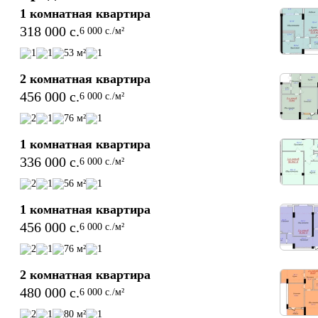
 - Срок рассрочки — до 12 месяцев

1 комнатная квартира
 - Первоначальный взнос — 50%

318 000 c.
6 000 c./м²
 - Индивидуальные и гибкие условия для покупателей и 
инвесторов

1
1
53 м²
1
📍 Локация:

2 комнатная квартира
ЖК Istiqlol Group расположен в 32-м микрорайоне Худжанда 
456 000 c.
6 000 c./м²
— районе с развитой инфраструктурой и удобной 
2
1
76 м²
1
транспортной доступностью. Рядом находятся школы, детски
сады, супермаркеты, кафе, медицинские центры и остановки
1 комнатная квартира
общественного транспорта.

336 000 c.
6 000 c./м²
ЖК «Istiqlol Group» — это больше, чем просто жильё. Это 
2
1
56 м²
1
пространство для комфортной и спокойной жизни, где рядом
природа, безопасность и всё необходимое для счастливой 
1 комнатная квартира
жизни в современном городе. 🌿
456 000 c.
6 000 c./м²
2
1
76 м²
1
2 комнатная квартира
480 000 c.
6 000 c./м²
2
1
80 м²
1