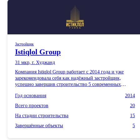
Застройщик
Istiqlol Group
31 мкр, г. Худжанд
Компания Istiqlol Group работает с 2014 года и уже
зарекомендовала себя как надёжный застройщик,
успешно завершив строительство 5 современных
жилых комплексов. Сегодня мы создаём ещё 15
Год основания
2014
уникальных проектов, которые объединяют стильный
дизайн, качество строительства и комфорт для каждой
Всего проектов
20
семьи. Наши дома — это идеальное сочетание
продуманной инфраструктуры и доступной роскоши,
На стадии строительства
15
отвечающее всем требованиям современного
Завершённые объекты
5
покупателя. С Istiqlol Group вы получаете не просто
жильё, а пространство, созданное для жизни вашей