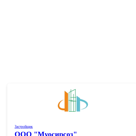
Застройщик
ООО "Муосирсоз"