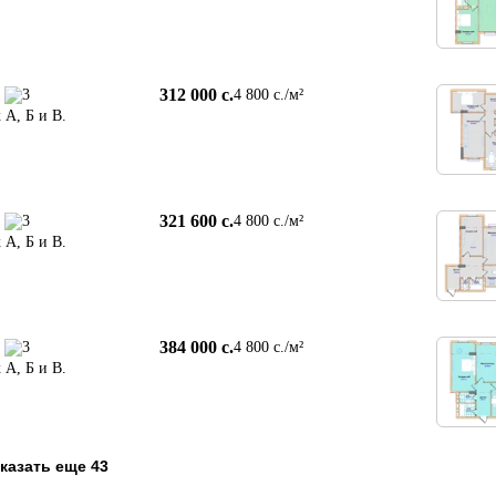
здано для тех, кто выбирает качество, удобство и престиж кажд
н в ЖК «Симурғ»!

312 000 c.
3
4 800 c./м²
ействует особое предложение. При увеличенном первоначальном 
 А, Б и В.
 дома:

321 600 c.
3
4 800 c./м²
 А, Б и В.
отличная возможность приобрести квартиру на выгодных условия
384 000 c.
3
4 800 c./м²
 А, Б и В.
казать еще 43