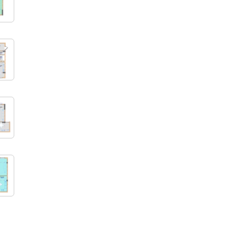
ый 
х и 