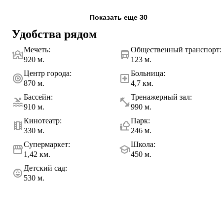
Показать еще 30
Удобства рядом
Мечеть
:
Общественный транспорт
920 м.
123 м.
Центр города
:
Больница
:
870 м.
4,7 км.
Бассейн
:
Тренажерный зал
:
910 м.
990 м.
Кинотеатр
:
Парк
:
330 м.
246 м.
Супермаркет
:
Школа
:
1,42 км.
450 м.
Детский сад
:
530 м.