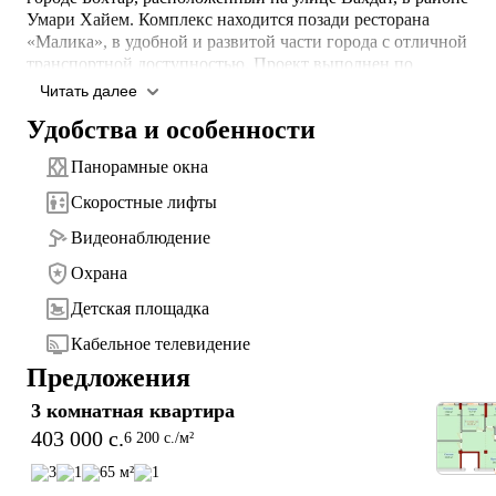
Умари Хайем. Комплекс находится позади ресторана 
«Малика», в удобной и развитой части города с отличной 
транспортной доступностью. Проект выполнен по 
монолитной технологии и состоит из одного жилого блока.

Читать далее
Удобства и особенности
С 1 по 10 этажи размещены квартиры с продуманными 
планировками, а последний этаж представлен пентхаусами с 
Панорамные окна
просторными террасами. Дом уже построен, более половины
квартир успешно продано. Для покупателей предусмотрена 
Скоростные лифты
рассрочка до 2 месяцев с первоначальным взносом от 80%.

Видеонаблюдение
⭐Удобства и преимущества ЖК:

Охрана
- Панорамные окна

- Скоростные лифты

Детская площадка
- Видеонаблюдение

Кабельное телевидение
- Круглосуточная охрана

Предложения
- Охраняемая парковка

- Детская площадка

3 комнатная квартира
- Кабельное телевидение

403 000 c.
6 200 c./м²
🏢Инфраструктура рядом с ЖК:

3
1
65 м²
1