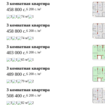
- Центр города Бохтар

3 комнатная квартира
- Школы

458 800 c.
6 200 c./м²
-Тренажёрный зал

- Бассейн

3
1
74 м²
1
- Парк Рудаки

3 комнатная квартира
- Больница

- Детская больница

458 800 c.
6 200 c./м²
- Аптеки

3
1
74 м²
1
- Магазины

3 комнатная квартира
ЖК «Imorat Inshoot» — это не просто жильё, а новый уровень
403 000 c.
6 200 c./м²
жизни, где комфорт, безопасность и статус гармонично 
объединены в одном уникальном проекте в самом сердце 
3
1
65 м²
1
Бохтара.
3 комнатная квартира
489 800 c.
6 200 c./м²
3
1
79 м²
2
3 комнатная квартира
508 400 c.
6 200 c./м²
3
1
82 м²
2