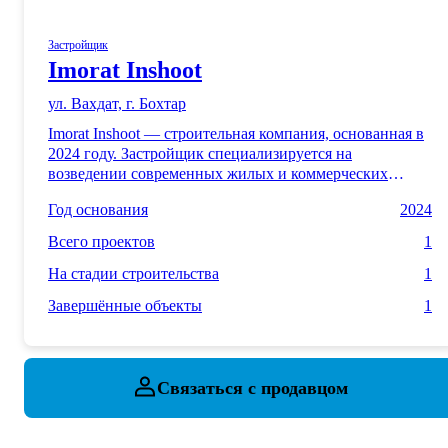
Застройщик
Imorat Inshoot
ул. Вахдат, г. Бохтар
Imorat Inshoot — строительная компания, основанная в
2024 году. Застройщик специализируется на
возведении современных жилых и коммерческих
объектов. На сегодняшний день компания успешно
Год основания
2024
завершила один объект и ведёт строительство ещё
одного проекта. В своей работе Imorat Inshoot делает
Всего проектов
1
акцент на качестве, надёжности и соблюдении сроков
строительства.
На стадии строительства
1
Завершённые объекты
1
Связаться с продавцом