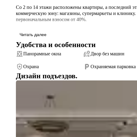
Со 2 по 14 этажи расположены квартиры, а последний эт
коммерческую зону: магазины, супермаркеты и клинику. 
первоначальным взносом от 40%.

⭐Удобства и преимущества ЖК:

Читать далее
 - Панорамные окна

Удобства и особенности
 - Двор без машин

 - Скоростные лифты

Панорамные окна
Двор без машин
 - Видеонаблюдение

 - Круглосуточная охрана

Охрана
Охраняемая парковка
 - Охраняемая парковка

 - Детская площадка

Дизайн подъездов.
 - Кабельное телевидение

🏢Инфраструктура рядом с ЖК:

 - Центр города Куляб

 - Школы

 - Бассейн

 - Парк имени Сайдали Вализода

 - Городская больница

 - Детская больница
