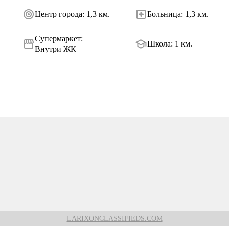
Центр города
:
1,3 км.
Больница
:
1,3 км.
Супермаркет
:
Школа
:
1 км.
Внутри ЖК
LARIXONCLASSIFIEDS.COM