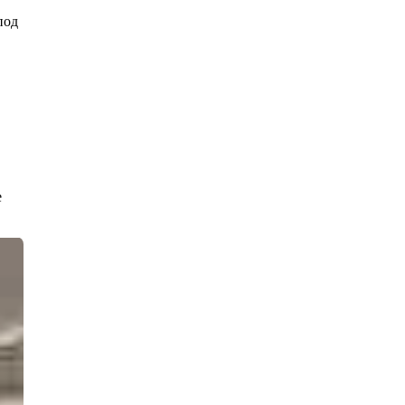
под 
е