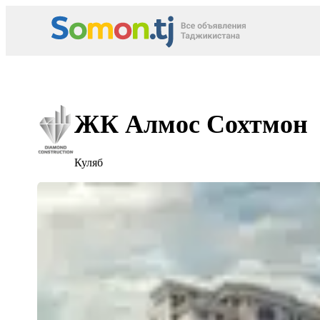
ЖК Алмос Сохтмон
Куляб