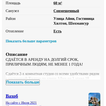
Площадь
60 м²
Санузел
Совмещенный
Район
Улица Айни, Гостиница
Хилтон, Шохмансур
Отопление
Есть
Показать больше параметров
Описание
СДАЁТСЯ В АРЕНДУ НА ДОЛГИЙ СРОК, 
ПРИЛИЧНЫМ ЛЮДЯМ, НЕ МЕНЕЕ 1 ГОДА!

Сдаётся 2-х комнатная студия со всеми удобствами рядом 
с гостиницей Хилтон по улице Айни на 3 этаже 18 
Показать больше
этажного дома.

Площадь: 60 м2

Вахоб
В дом установлено 2 высококачественных лифтов 🚀

На сайте с Июля 2021